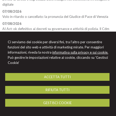
digitale
07/08/2026
Volo in ritardo o cancellato: la pronuncia del Giudice di Pace di Venezia
07/08/2026
AI Act: ok definitivo ai decreti su governance e attività di polizia. Il Cdm
vara la riforma del sistema 231
07/08/2026
Ci serviamo dei cookie per diversi fini, tra l'altro per consentire
Patto di famiglia e riserva al donante di diritti particolari
funzioni del sito web e attività di marketing mirate. Per maggiori
informazioni, riveda la nostra
informativa sulla privacy e sui cookie.
07/08/2026
Può gestire le impostazioni relative ai cookie, cliccando su 'Gestisci
La reale indicazione della provenienza della merce non esclude l’impiego
Cookie'
di segni o simboli decettivi
ACCETTA TUTTI
STUDIO LEGALE
Avv. Luigi Santomassimo
RIFIUTA TUTTI
Via delle Lame 55 -
Bologna
40122
,
BO
Tel.
+393355278724
GESTISCI COOKIE
© 2026 Copyright Studio Legale Santomassimo. Tutti i diritti riservati | P.IVA
04322110372 |
Gestisci Cookie
-
Sitemap
-
Privacy
-
Cookie Policy
-
Cookie policy
-
Credits